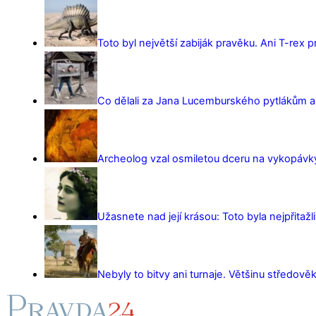
Toto byl největší zabiják pravěku. Ani T-rex 
Co dělali za Jana Lucemburského pytlákům a z
Archeolog vzal osmiletou dceru na vykopávky 
Užasnete nad její krásou: Toto byla nejpřitažl
Nebyly to bitvy ani turnaje. Většinu středověk