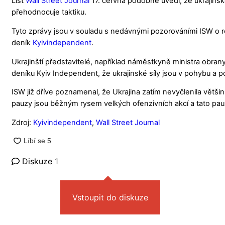
List
Wall
Street Journal
17. června podobně uvedl, že ukrajinské
přehodnocuje taktiku.
Tyto zprávy jsou v souladu s nedávnými pozorováními ISW o ro
deník
Kyivindependent
.
Ukrajinští představitelé, například náměstkyně ministra obrany H
deníku Kyiv Independent, že ukrajinské síly jsou v pohybu a p
ISW již dříve poznamenal, že Ukrajina zatím nevyčlenila většin
pauzy jsou běžným rysem velkých ofenzivních akcí a tato pauz
Zdroj:
Kyivindependent
,
Wall
Street Journal
Diskuze
1
Vstoupit do diskuze