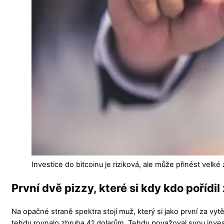
Investice do bitcoinu je riziková, ale může přinést velké 
První dvě pizzy, které si kdy kdo pořídi
Na opačné straně spektra stojí muž, který si jako první za vyt
tehdy rovnalo zhruba 41 dolarům. Tehdy považoval svou investi