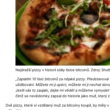
Nejdražší pizzy v historii stály tisíce bitcoinů. Zdroj: Shu
„Zaplatím 10 tisíc bitcoinů za nějaké pizzy. Představov
uždibování. Můžete mi ji upéct, můžete mi ji nechat doruči
Jestli vás to zaujalo, dejte mi vědět a můžeme vymyslet 
čímž se nevědomky zapsal do historie jako muž, který zap
Dvě pizzy, které si vzdělaný muž za bitcoiny koupil, by měly