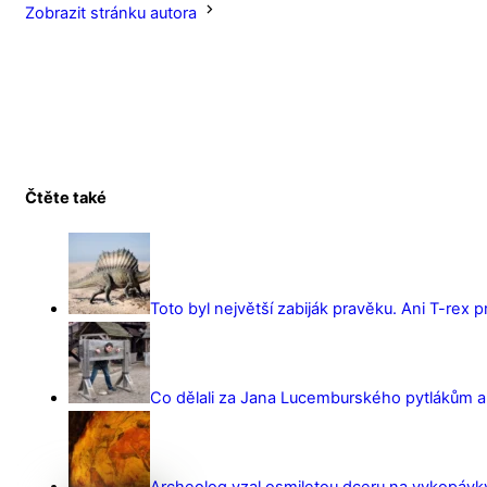
Zobrazit stránku autora
Čtěte také
Toto byl největší zabiják pravěku. Ani T-rex 
Co dělali za Jana Lucemburského pytlákům a z
Archeolog vzal osmiletou dceru na vykopávky 