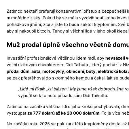
Zatímco někteří preferují konzervativní přístup a bezpečnější i
mimořádné zisky. Pokud by se mělo vyzdvihnout jedno investi
pohádkové jmění, zcela jistě to bude sektor kryptoměn. Své b
aby si nakoupil bitcoin. Tehdy si všichni lidé v jeho okolí klep
Muž prodal úplně všechno včetně domu,
Investiční profesionálové většinou lidem radí, aby
nevsázeli v
velmi rizikovým charakterem. Didi Taihuttu, který pochází z 
prodal dům, auta, motocykly, oblečení, boty, elektrická kola 
se pak přestěhoval do skromného kempu a čekal, jak se bude 
„Lidé mi říkali: ‚Jsi blázen.‘ My jsme však dobrodružná r
vyjádřil se k tomuto případu sám Didi Taihuttu.
Zatímco na začátku většina lidí o jeho kroku pochybovala, dnes
vystoupat
ze 777 dolarů až ke 20 000 dolarům
. To je více n
Na začátku roku 2025 se pak kurz této kryptoměny dostal až