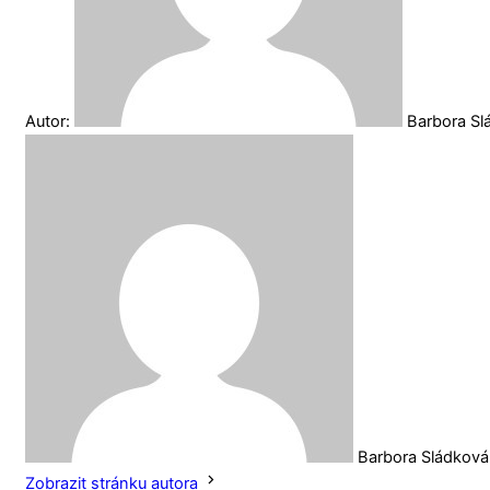
Autor:
Barbora S
Barbora Sládková
Zobrazit stránku autora