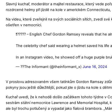
Slavný kuchař, moderátor a majitel restaurace, který vede p
rozdrcené helmy při jízdě na kole v americkém Connecticutu,
Na videu, které zveřejnil na svých sociálních sítích, zvedl sv
ošetřen v nemocnici.
❗??‍??? – English Chef Gordon Ramsey reveals that he al
The celebrity chef said wearing a helmet saved his life af
In an Instagram video, he showed off a huge purple br
— ??The Informant (@theinformant_x)
June 16, 2024
V proslovu adresovaném všem tatínkům Gordon Ramsay zdůraznil
pokyny jsou ještě důležitější, pokud jde o jízdu na kole s dětmi
Kuchař uvedl, že k nehodě došlo začátkem tohoto týdne v Co
sestrám státní nemocnice Lawrence and Memorial Hospital, kteří
ale byl trochu potlučený a vypadal jako fialová brambora. „Mám