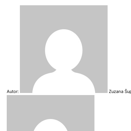
Autor:
Zuzana Šu