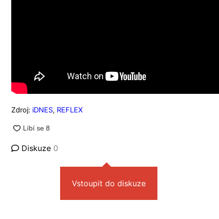
Zdroj:
iDNES
,
REFLEX
Diskuze
0
Vstoupit do diskuze