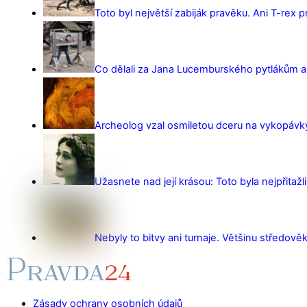
Toto byl největší zabiják pravěku. Ani T-rex 
Co dělali za Jana Lucemburského pytlákům a z
Archeolog vzal osmiletou dceru na vykopávky 
Užasnete nad její krásou: Toto byla nejpřitažl
Nebyly to bitvy ani turnaje. Většinu středověk
Zásady ochrany osobních údajů