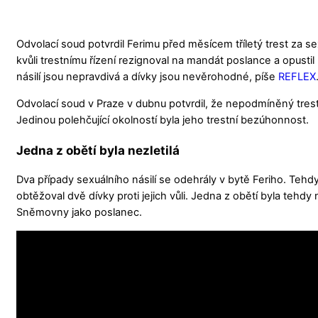
Odvolací soud potvrdil Ferimu před měsícem tříletý trest za se
kvůli trestnímu řízení rezignoval na mandát poslance a opustil 
násilí jsou nepravdivá a dívky jsou nevěrohodné, píše
REFLEX
Odvolací soud v Praze v dubnu potvrdil, že nepodmíněný trest 
Jedinou polehčující okolností byla jeho trestní bezúhonnost.
Jedna z obětí byla nezletilá
Dva případy sexuálního násilí se odehrály v bytě Feriho. Tehdy
obtěžoval dvě dívky proti jejich vůli. Jedna z obětí byla tehdy n
Sněmovny jako poslanec.