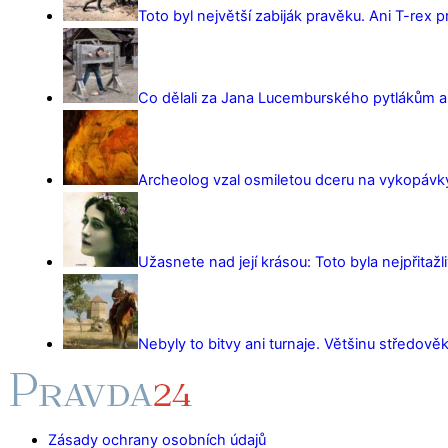
Toto byl největší zabiják pravěku. Ani T-rex 
Co dělali za Jana Lucemburského pytlákům a z
Archeolog vzal osmiletou dceru na vykopávky 
Užasnete nad její krásou: Toto byla nejpřitažl
Nebyly to bitvy ani turnaje. Většinu středověk
Zásady ochrany osobních údajů