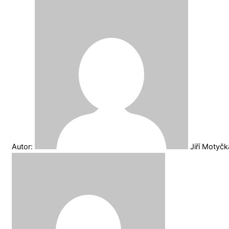
Autor:
Jiří Motyč