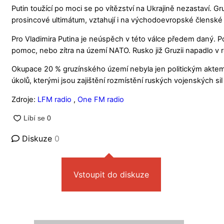
Putin toužící po moci se po vítězství na Ukrajině nezastaví. Gr
prosincové ultimátum, vztahují i na východoevropské členské
Pro Vladimira Putina je neúspěch v této válce předem daný. Po
pomoc, nebo zítra na území NATO. Rusko již Gruzii napadlo v
Okupace 20 % gruzínského území nebyla jen politickým aktem u
úkolů, kterými jsou zajištění rozmístění ruských vojenských s
Zdroje:
LFM
radio
,
One FM radio
Diskuze
0
Vstoupit do diskuze