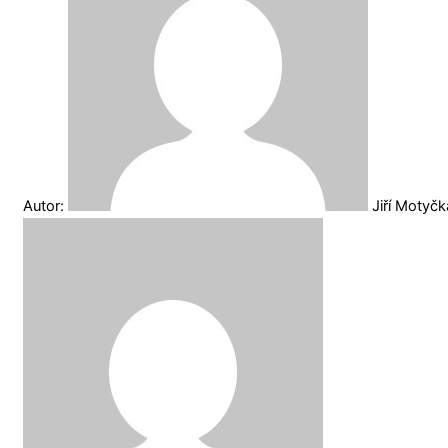
Autor:
Jiří Motyč