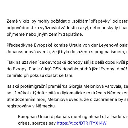
Země v krizi by mohly požádat o „solidární příspěvky“ od osta
odpovědnost za vyřizování žádostí o azyl, nebo poskytly fina
přijmeme nebo jiným zemím zaplatíme.
Předsedkyně Evropské komise Ursula von der Leyenová oslavo
Johanssonová uvedla, že jí bylo dosaženo s pragmatismem, o
Tlak na uzavření celoevropské dohody sílí již delší dobu kvůli
do Evropy. Podle údajů OSN dosáhlo břehů jižní Evropy téměř
zemřelo při pokusu dostat se tam.
Italská protiimigrační premiérka Giorgia Meloniová varovala, ž
se již několik týdnů zmítá v diplomatické roztržce s Německem. 
Středozemním moři, Meloniová uvedla, že o zachráněné by se 
registrovány v Německu.
European Union diplomats meeting ahead of a leaders 
crises, sources say
https://t.co/DTR1TYX14W