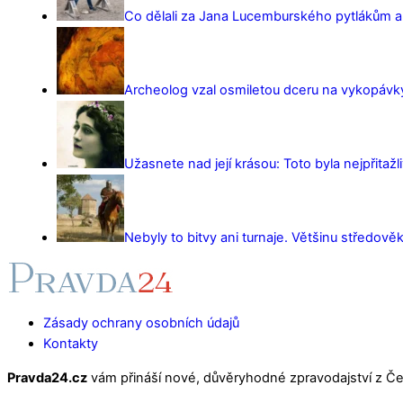
Co dělali za Jana Lucemburského pytlákům a z
Archeolog vzal osmiletou dceru na vykopávky 
Užasnete nad její krásou: Toto byla nejpřitažl
Nebyly to bitvy ani turnaje. Většinu středověk
Zásady ochrany osobních údajů
Kontakty
Pravda24.cz
vám přináší nové, důvěryhodné zpravodajství z Čes