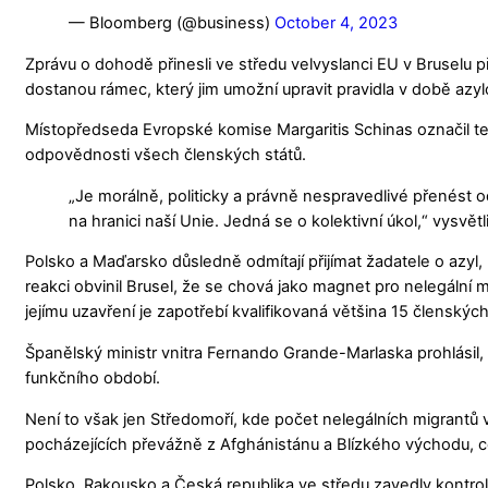
— Bloomberg (@business)
October 4, 2023
Zprávu o dohodě přinesli ve středu velvyslanci EU v Bruselu
dostanou rámec, který jim umožní upravit pravidla v době azyl
Místopředseda Evropské komise Margaritis Schinas označil ten
odpovědnosti všech členských států.
„Je morálně, politicky a právně nespravedlivé přenést o
na hranici naší Unie. Jedná se o kolektivní úkol,“ vysvětli
Polsko a Maďarsko důsledně odmítají přijímat žadatele o azyl, k
reakci obvinil Brusel, že se chová jako magnet pro nelegální 
jejímu uzavření je zapotřebí kvalifikovaná většina 15 členskýc
Španělský ministr vnitra Fernando Grande-Marlaska prohlásil
funkčního období.
Není to však jen Středomoří, kde počet nelegálních migrantů 
pocházejících převážně z Afghánistánu a Blízkého východu, což 
Polsko, Rakousko a Česká republika ve středu zavedly kontrol