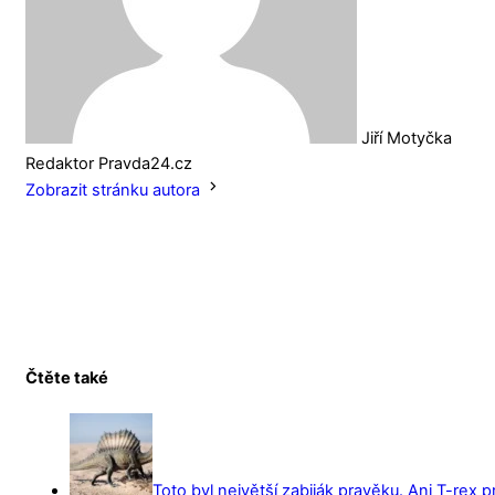
Jiří Motyčka
Redaktor Pravda24.cz
Zobrazit stránku autora
Čtěte také
Toto byl největší zabiják pravěku. Ani T-rex 