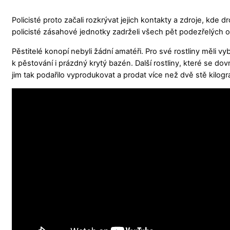
Policisté proto začali rozkrývat jejich kontakty a zdroje, kde 
policisté zásahové jednotky zadrželi všech pět podezřelých os
Pěstitelé konopí nebyli žádní amatéři. Pro své rostliny měli vy
k pěstování i prázdný krytý bazén. Další rostliny, které se d
jim tak podařilo vyprodukovat a prodat více než dvě stě kilo