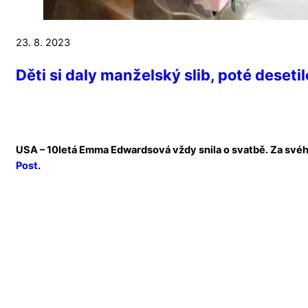
23. 8. 2023
Děti si daly manželský slib, poté deseti
USA – 10letá Emma Edwardsová vždy snila o svatbě. Za svého
Post
.