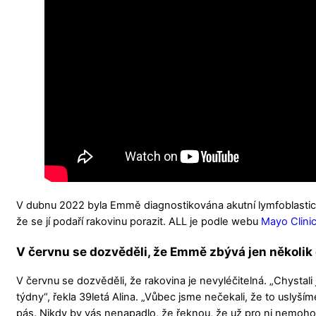
V dubnu 2022 byla Emmě diagnostikována akutní lymfoblastická
že se jí podaří rakovinu porazit. ALL je podle webu
Mayo Clini
V červnu se dozvěděli, že Emmě zbývá jen několik 
V červnu se dozvěděli, že rakovina je nevyléčitelná. „Chystali
týdny“, řekla 39letá Alina. „Vůbec jsme nečekali, že to uslyším
pás. Nikdy by vás nenapadlo, že řeknou, že už pro ni nemohou