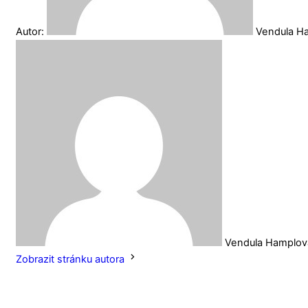
Autor:
Vendula H
Vendula Hamplov
Zobrazit stránku autora