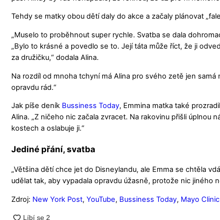
Tehdy se matky obou dětí daly do akce a začaly plánovat „fal
„Muselo to proběhnout super rychle. Svatba se dala dohromady
„Bylo to krásné a povedlo se to. Její táta může říct, že ji odve
za družičku,“ dodala Alina.
Na rozdíl od mnoha tchyní má Alina pro svého zetě jen samá m
opravdu rád.“
Jak píše deník
Bussiness Today
, Emmina matka také prozradi
Alina. „Z ničeho nic začala zvracet. Na rakovinu přišli úplnou náh
kostech a oslabuje ji.“
Jediné přání, svatba
„Většina dětí chce jet do Disneylandu, ale Emma se chtěla vdát,
udělat tak, aby vypadala opravdu úžasně, protože nic jiného n
Zdroj:
New York Post
,
YouTube
,
Bussiness Today
,
Mayo Clinic