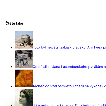
Čtěte také
Toto byl největší zabiják pravěku. Ani T-rex 
Co dělali za Jana Lucemburského pytlákům a z
Archeolog vzal osmiletou dceru na vykopávky 
Užasnete nad její krásou: Toto byla nejpřitažl