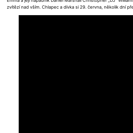
Emma a její nápadník Daniel Marshall Christopher „DJ“ Williams 
zvítězí nad vším. Chlapec a dívka si 29. června, několik dní p