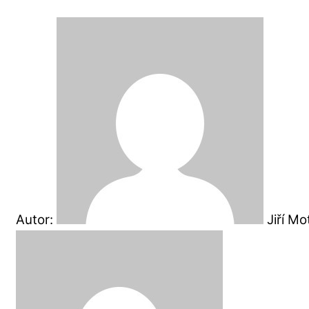
Autor:
Jiří M