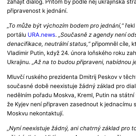
zahájit dialog. Přitom by podle něj ukrajinská str
připravenost k jednání.
„To může být výchozím bodem pro jednání,“
řekl
portálu
URA.news
.
„Současně z agendy není ods
denacifikace, neutrální status,“
připomněl cíle, k
Vladimir Putin, když 24. února loňského roku zah
Ukrajinu.
„Až na to budou připraveni, nabídnou j
Mluvčí ruského prezidenta Dmitrij Peskov v těch
současné době neexistuje žádný základ pro dial
nedělním pořadu Moskva, Kreml, Putin na státní 
že Kyjev není připraven zasednout k jednacímu s
Moskvu nekontaktují.
„Nyní neexistuje žádný, ani chatrný základ pro 