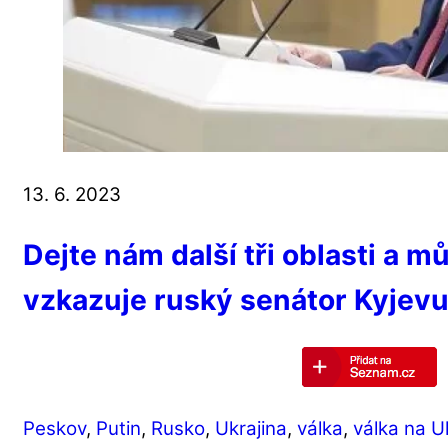
13. 6. 2023
Dejte nám další tři oblasti a 
vzkazuje ruský senátor Kyjev
Peskov
,
Putin
,
Rusko
,
Ukrajina
,
válka
,
válka na U