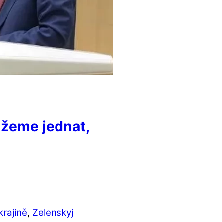
můžeme jednat,
u
krajině
,
Zelenskyj