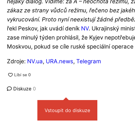
nějaký dialog. Vidíme: za A – neochota režimu, z
zákaz ze strany vůdců režimu, řečeno bez jakéh
vykrucování. Proto nyní neexistují žádné předbě
řekl Peskov, jak uvádí deník
NV
. Ukrajinský mini
zase minulý týden prohlásil, že Kyjev nepotřebuj
Moskvou, pokud se cíle ruské speciální operace
Zdroje:
NV.ua
,
URA.news
,
Telegram
Diskuze
0
Vstoupit do diskuze