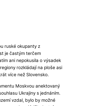
vou ruské okupanty z
st je častým terčem
tím ani nepokusila o výsadek
egiony rozkládají na ploše asi
krát více než Slovensko.
rlamentu Moskvou anektovaný
souhlasu Ukrajiny s jednáním.
území vzdal, bylo by možné