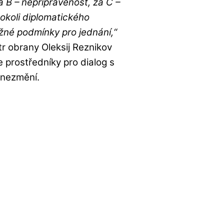
a B – nepřipravenost, za C –
okoli diplomatického
žné podmínky pro jednání,“
str obrany Oleksij Reznikov
e prostředníky pro dialog s
 nezmění.