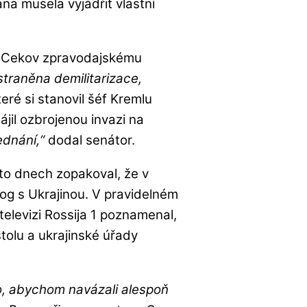
ana musela vyjádřit vlastní
 Cekov zpravodajskému
traněna demilitarizace,
teré si stanovil šéf Kremlu
ájil ozbrojenou invazi na
ednání,“
dodal senátor.
to dnech zopakoval, že v
og s Ukrajinou. V pravidelném
televizi Rossija 1 poznamenal,
tolu a ukrajinské úřady
to, abychom navázali alespoň