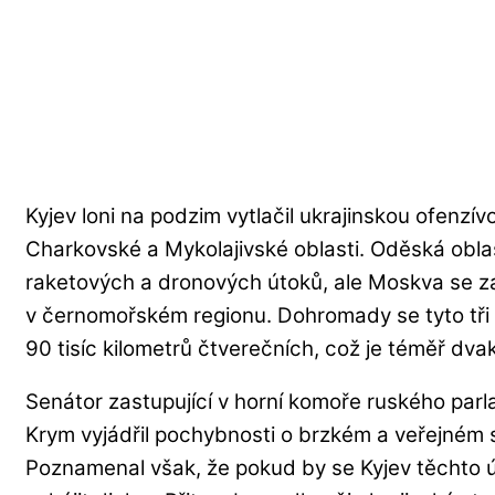
Kyjev loni na podzim vytlačil ukrajinskou ofenzí
Charkovské a Mykolajivské oblasti. Oděská obla
raketových a dronových útoků, ale Moskva se za
v černomořském regionu. Dohromady se tyto tři r
90 tisíc kilometrů čtverečních, což je téměř dva
Senátor zastupující v horní komoře ruského pa
Krym vyjádřil pochybnosti o brzkém a veřejném 
Poznamenal však, že pokud by se Kyjev těchto 