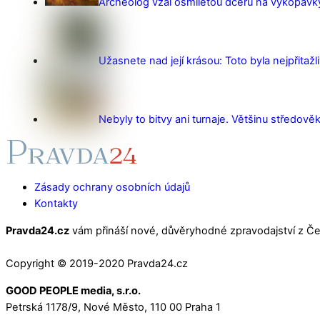
Archeolog vzal osmiletou dceru na vykopávky 
Užasnete nad její krásou: Toto byla nejpřitažl
Nebyly to bitvy ani turnaje. Většinu středověk
Zásady ochrany osobních údajů
Kontakty
Pravda24.cz
vám přináší nové, důvěryhodné zpravodajství z Čes
Copyright © 2019-2020 Pravda24.cz
GOOD PEOPLE media, s.r.o.
Petrská 1178/9, Nové Město, 110 00 Praha 1