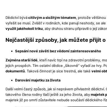
Dědictví bývá
citlivým a složitým tématem
, protože většinou
vyřešit se musí. Zvlášť v rodinách, kde panují neshody, se al
využít jakéhokoli triku
, aby druhou stranu připravili o její zák
Nejčastější způsoby, jak můžete přijít o
Sepsání nové závěti bez vědomí zainteresovaného
Zejména starší lidé
, kteří navíc trpí na zdravotní problémy, m
jejich prospěch. Tím ostatní dědice „šikovně“ vyřadí ze hry.
dokumentů
. Taková činnost je sice trestná, ale také
velmi ob
Darování majetku za života
Další velmi častý způsob, jak si neprávem přivlastnit dědictví.
takového člena rodiny tlačí ještě za jeho života, aby
majetek p
majetek již po smrti zůstavitele nebude součástí dědického říz