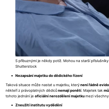
S příbuznými je někdy potíž. Mohou na starší příslušníky 
Shutterstock
Nezapsání majetku do dědického řízení
Taková situace může nastat u majetku, který
není řádně evido
někteří z právoplatných dědiců
nemají ponětí
. Majetek tak
mů
tohoto jednání je
oficiální nerozdělení majetku
mezi všechny
Zneužití institutu vydědění