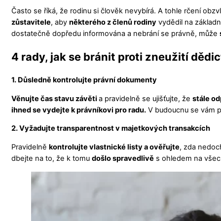
Často se říká, že rodinu si člověk nevybírá. A tohle rčení obzvl
zůstavitele
, aby
některého z členů rodiny
vydědil na základn
dostatečně dopředu informována a nebrání se právně, může
4 rady, jak se bránit proti zneužití dědic
1. Důsledně kontrolujte právní dokumenty
Věnujte čas stavu závěti
a pravidelně se ujišťujte, že
stále od
ihned se vydejte k právníkovi pro radu.
V budoucnu se vám pak
2. Vyžadujte transparentnost v majetkových transakcích
Pravidelně
kontrolujte vlastnické listy a ověřujte
, zda nedoch
dbejte na to, že k tomu
došlo spravedlivě
s ohledem na všec