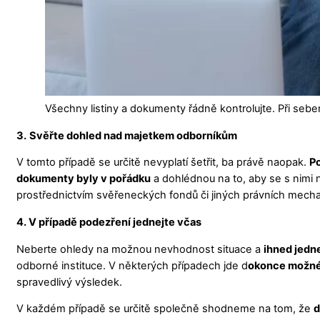
Všechny listiny a dokumenty řádně kontrolujte. Při seb
3.
Svěřte dohled nad majetkem odborníkům
V tomto případě se určitě nevyplatí šetřit, ba právě naopak.
Po
dokumenty byly v pořádku
a dohlédnou na to, aby se s nimi
prostřednictvím svěřeneckých fondů či jiných právních mech
4. V případě podezření jednejte včas
Neberte ohledy na možnou nevhodnost situace a
ihned jedn
odborné instituce. V některých případech jde d
okonce možné 
spravedlivý výsledek.
V každém případě se určitě společně shodneme na tom, že
d