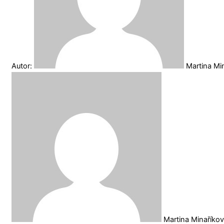
Autor:
Martina Mi
Martina Minaříko