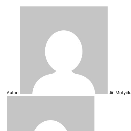
Autor:
Jiří Motyč