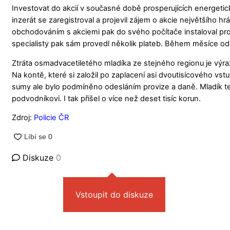
Investovat do akcií v současné době prosperujících energeti
inzerát se zaregistroval a projevil zájem o akcie největšího 
obchodováním s akciemi pak do svého počítače instaloval pro
specialisty pak sám provedl několik plateb. Během měsíce odesl
Ztráta osmadvacetiletého mladíka ze stejného regionu je výr
Na kontě, které si založil po zaplacení asi dvoutisícového vs
sumy ale bylo podmíněno odesláním provize a daně. Mladík ted
podvodníkovi. I tak přišel o více než deset tisíc korun.
Zdroj:
Policie ČR
Diskuze
0
Vstoupit do diskuze