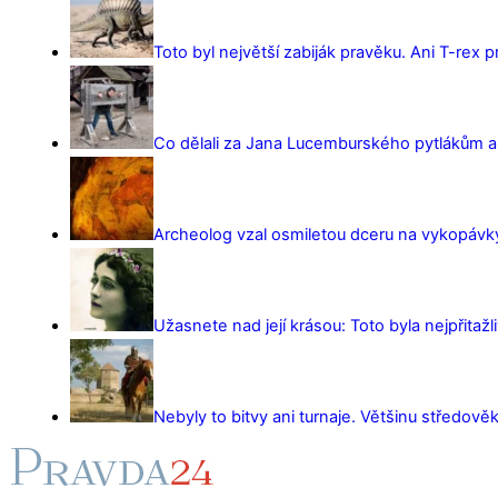
Toto byl největší zabiják pravěku. Ani T-rex 
Co dělali za Jana Lucemburského pytlákům a z
Archeolog vzal osmiletou dceru na vykopávky 
Užasnete nad její krásou: Toto byla nejpřitažl
Nebyly to bitvy ani turnaje. Většinu středověk