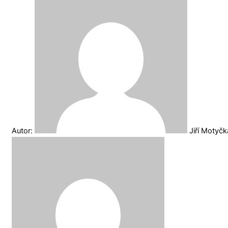
Autor:
Jiří Motyč