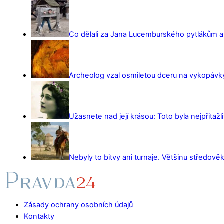
Co dělali za Jana Lucemburského pytlákům a z
Archeolog vzal osmiletou dceru na vykopávky 
Užasnete nad její krásou: Toto byla nejpřitažl
Nebyly to bitvy ani turnaje. Většinu středověk
Zásady ochrany osobních údajů
Kontakty