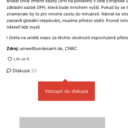
Brusel chce změnit sazby DPH na potraviny v celé Evropské un
základní sazbě DPH, která bude mnohem vyšší. Pokud by se t
znamenalo by to pro mnohé cestu do minulosti. Návrat ke st
zastavili globální oteplování, musíme přinést oběti. Kromě t
někteří lidé myslí.
I Gréta na umělé maso za těchto okolností nepochybně přisto
Zdroj:
umweltbundesamt.de, CNBC
Diskuze
20
Vstoupit do diskuze