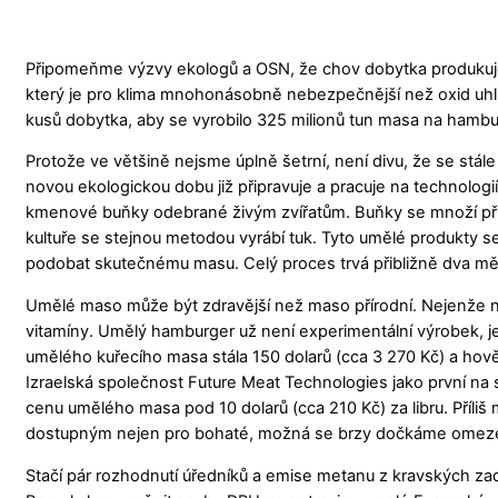
Připomeňme výzvy ekologů a OSN, že chov dobytka produkuje 
který je pro klima mnohonásobně nebezpečnější než oxid uhličit
kusů dobytka, aby se vyrobilo 325 milionů tun masa na hambur
Protože ve většině nejsme úplně šetrní, není divu, že se stále
novou ekologickou dobu již připravuje a pracuje na technolo
kmenové buňky odebrané živým zvířatům. Buňky se množí přib
kultuře se stejnou metodou vyrábí tuk. Tyto umělé produkty s
podobat skutečnému masu. Celý proces trvá přibližně dva měsí
Umělé maso může být zdravější než maso přírodní. Nejenže n
vitamíny. Umělý hamburger už není experimentální výrobek, jehož
umělého kuřecího masa stála 150 dolarů (cca 3 270 Kč) a hověz
Izraelská společnost Future Meat Technologies jako první na 
cenu umělého masa pod 10 dolarů (cca 210 Kč) za libru. Příli
dostupným nejen pro bohaté, možná se brzy dočkáme omezení 
Stačí pár rozhodnutí úředníků a emise metanu z kravských zadků