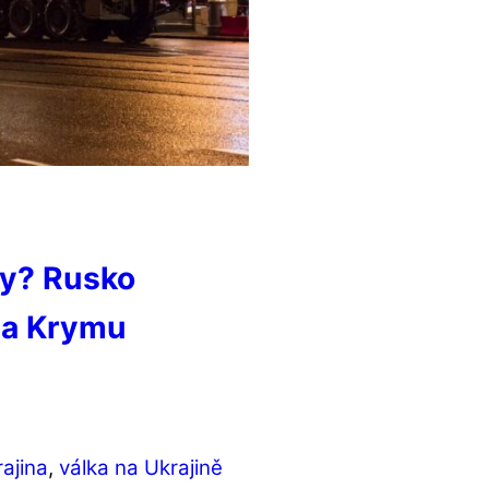
ky? Rusko
na Krymu
ajina
,
válka na Ukrajině