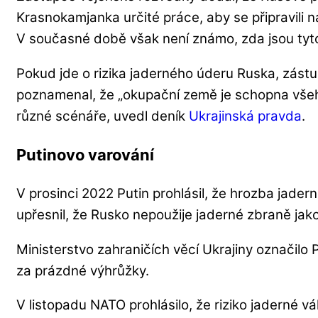
Krasnokamjanka určité práce, aby se připravili n
V současné době však není známo, zda jsou tyt
Pokud jde o rizika jaderného úderu Ruska, zást
poznamenal, že „okupační země je schopna všeh
různé scénáře, uvedl deník
Ukrajinská pravda
.
Putinovo varování
V prosinci 2022 Putin prohlásil, že hrozba jader
upřesnil, že Rusko nepoužije jaderné zbraně jako
Ministerstvo zahraničích věcí Ukrajiny označilo
za prázdné výhrůžky.
V listopadu NATO prohlásilo, že riziko jaderné v