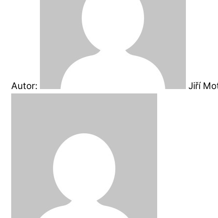
Autor:
Jiří M