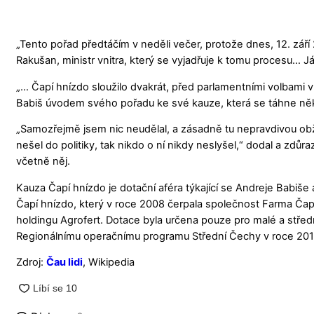
„Tento pořad předtáčím v neděli večer, protože dnes, 12. září
Rakušan, ministr vnitra, který se vyjadřuje k tomu procesu… J
„… Čapí hnízdo sloužilo dvakrát, před parlamentními volbami 
Babiš úvodem svého pořadu ke své kauze, která se táhne něko
„Samozřejmě jsem nic neudělal, a zásadně tu nepravdivou obž
nešel do politiky, tak nikdo o ní nikdy neslyšel,“ dodal a zdůra
včetně něj.
Kauza Čapí hnízdo je dotační aféra týkající se Andreje Babiše
Čapí hnízdo, který v roce 2008 čerpala společnost Farma Čapí
holdingu Agrofert. Dotace byla určena pouze pro malé a střed
Regionálnímu operačnímu programu Střední Čechy v roce 2018
Zdroj:
Čau lidi
, Wikipedia