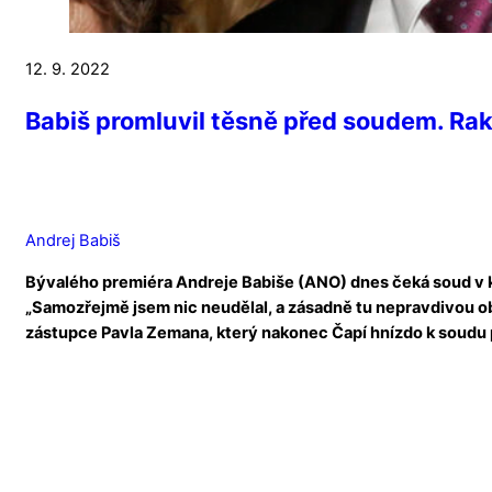
12. 9. 2022
Babiš promluvil těsně před soudem. Ra
Andrej Babiš
Bývalého premiéra Andreje Babiše (ANO) dnes čeká soud v k
„Samozřejmě jsem nic neudělal, a zásadně tu nepravdivou ob
zástupce Pavla Zemana, který nakonec Čapí hnízdo k soudu pod