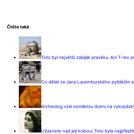
Čtěte také
Toto byl největší zabiják pravěku. Ani T-rex 
Co dělali za Jana Lucemburského pytlákům a z
Archeolog vzal osmiletou dceru na vykopávky 
Užasnete nad její krásou: Toto byla nejpřitažl