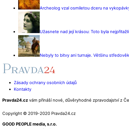
Archeolog vzal osmiletou dceru na vykopávky 
Užasnete nad její krásou: Toto byla nejpřitažl
Nebyly to bitvy ani turnaje. Většinu středověk
Zásady ochrany osobních údajů
Kontakty
Pravda24.cz
vám přináší nové, důvěryhodné zpravodajství z Čes
Copyright © 2019-2020 Pravda24.cz
GOOD PEOPLE media, s.r.o.