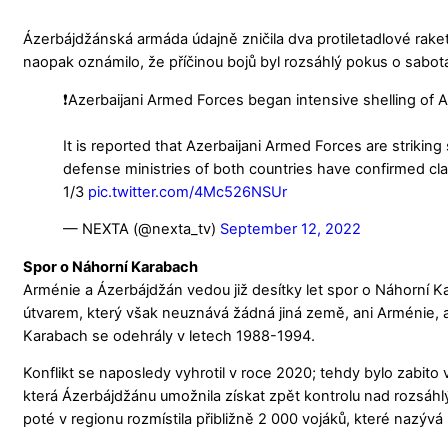
Ázerbájdžánská armáda údajně zničila dva protiletadlové ra
naopak oznámilo, že příčinou bojů byl rozsáhlý pokus o sabot
❗️Azerbaijani Armed Forces began intensive shelling of 
It is reported that Azerbaijani Armed Forces are strikin
defense ministries of both countries have confirmed cl
1/3
pic.twitter.com/4Mc526NSUr
— NEXTA (@nexta_tv)
September 12, 2022
Spor o Náhorní Karabach
Arménie a Ázerbájdžán vedou již desítky let spor o Náhorní Kar
útvarem, který však neuznává žádná jiná země, ani Arménie, ač
Karabach se odehrály v letech 1988-1994.
Konflikt se naposledy vyhrotil v roce 2020; tehdy bylo zabito 
která Ázerbájdžánu umožnila získat zpět kontrolu nad rozsáh
poté v regionu rozmístila přibližně 2 000 vojáků, které nazývá 