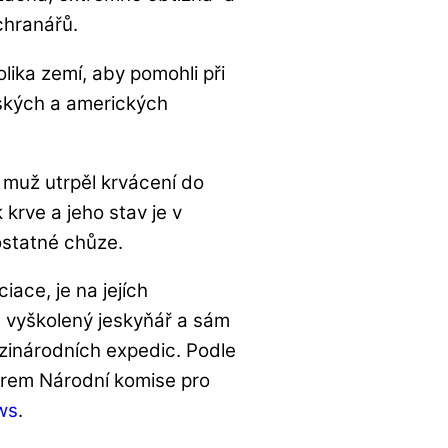
chranářů.
lika zemí, aby pomohli při
tských a amerických
 muž utrpěl krvácení do
krve a jeho stav je v
ostatné chůze.
ace, je na jejích
 vyškolený jeskyňář a sám
ezinárodních expedic. Podle
torem Národní komise pro
ws
.