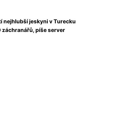
í nejhlubší jeskyni v Turecku
0 záchranářů, píše server