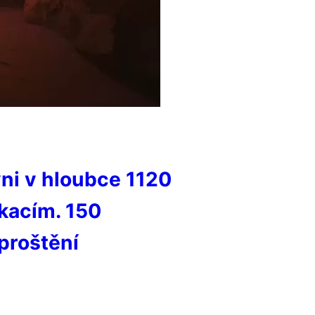
yni v hloubce 1120
kacím. 150
proštění