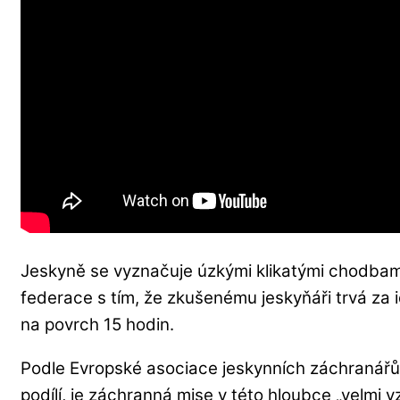
Jeskyně se vyznačuje úzkými klikatými chodbami
federace s tím, že zkušenému jeskyňáři trvá za 
na povrch 15 hodin.
Podle Evropské asociace jeskynních záchranářů 
podílí, je záchranná mise v této hloubce „velmi 