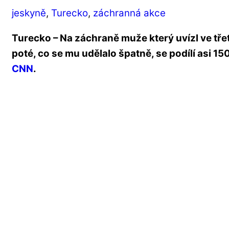
jeskyně
,
Turecko
,
záchranná akce
Turecko – Na záchraně muže který uvízl ve třet
poté, co se mu udělalo špatně, se podílí asi 15
CNN
.