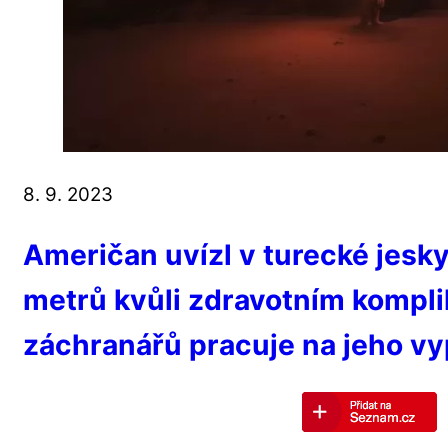
8. 9. 2023
Američan uvízl v turecké jesk
metrů kvůli zdravotním kompli
záchranářů pracuje na jeho vy