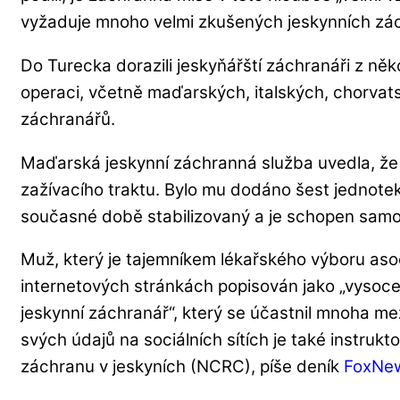
vyžaduje mnoho velmi zkušených jeskynních zá
Do Turecka dorazili jeskyňářští záchranáři z něko
operaci, včetně maďarských, italských, chorva
záchranářů.
Maďarská jeskynní záchranná služba uvedla, že
zažívacího traktu. Bylo mu dodáno šest jednotek 
současné době stabilizovaný a je schopen sam
Muž, který je tajemníkem lékařského výboru asoci
internetových stránkách popisován jako „vysoce
jeskynní záchranář“, který se účastnil mnoha m
svých údajů na sociálních sítích je také instruk
záchranu v jeskyních (NCRC), píše deník
FoxNe