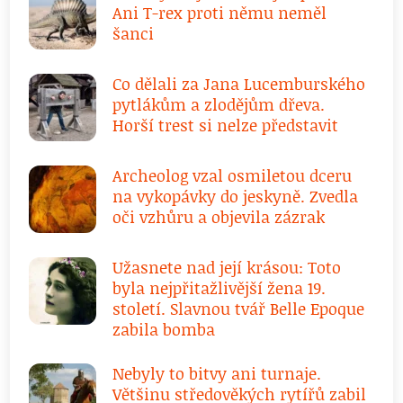
Ani T-rex proti němu neměl
šanci
Co dělali za Jana Lucemburského
pytlákům a zlodějům dřeva.
Horší trest si nelze představit
Archeolog vzal osmiletou dceru
na vykopávky do jeskyně. Zvedla
oči vzhůru a objevila zázrak
Užasnete nad její krásou: Toto
byla nejpřitažlivější žena 19.
století. Slavnou tvář Belle Epoque
zabila bomba
Nebyly to bitvy ani turnaje.
Většinu středověkých rytířů zabil