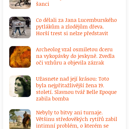
šanci
Co dělali za Jana Lucemburského
pytlákům a zlodějům dřeva.
Horší trest si nelze představit
Archeolog vzal osmiletou dceru
na vykopávky do jeskyně. Zvedla
oči vzhůru a objevila zázrak
Užasnete nad její krásou: Toto
byla nejpřitažlivější žena 19.
století. Slavnou tvář Belle Epoque
zabila bomba
Nebyly to bitvy ani turnaje.
Většinu středověkých rytířů zabil
intimní problém, o kterém se