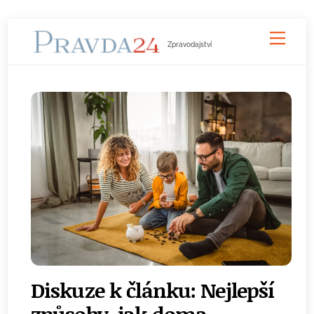
Skip
Men
to
Zpravodajství
content
Diskuze k článku: Nejlepší
způsoby, jak doma