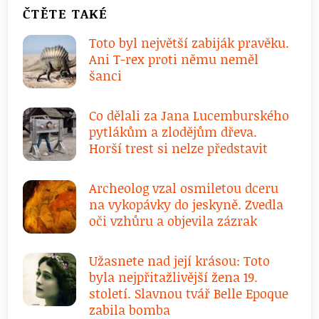
ČTĚTE TAKÉ
Toto byl největší zabiják pravěku.
Ani T-rex proti němu neměl
šanci
Co dělali za Jana Lucemburského
pytlákům a zlodějům dřeva.
Horší trest si nelze představit
Archeolog vzal osmiletou dceru
na vykopávky do jeskyně. Zvedla
oči vzhůru a objevila zázrak
Užasnete nad její krásou: Toto
byla nejpřitažlivější žena 19.
století. Slavnou tvář Belle Epoque
zabila bomba