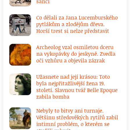
šanci
Co dělali za Jana Lucemburského
pytlákům a zlodějům dřeva.
Horší trest si nelze představit
Archeolog vzal osmiletou dceru
na vykopávky do jeskyně. Zvedla
oči vzhůru a objevila zázrak
Užasnete nad její krásou: Toto
byla nejpřitažlivější žena 19.
století. Slavnou tvář Belle Epoque
zabila bomba
Nebyly to bitvy ani turnaje.
Většinu středověkých rytířů zabil
intimní problém, o kterém se