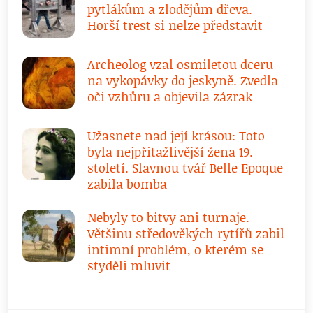
pytlákům a zlodějům dřeva.
Horší trest si nelze představit
Archeolog vzal osmiletou dceru
na vykopávky do jeskyně. Zvedla
oči vzhůru a objevila zázrak
Užasnete nad její krásou: Toto
byla nejpřitažlivější žena 19.
století. Slavnou tvář Belle Epoque
zabila bomba
Nebyly to bitvy ani turnaje.
Většinu středověkých rytířů zabil
intimní problém, o kterém se
styděli mluvit