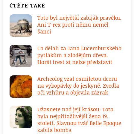
ČTĚTE TAKÉ
Toto byl největší zabiják pravěku.
Ani T-rex proti němu neměl
šanci
Co dělali za Jana Lucemburského
pytlákům a zlodějům dřeva.
Horší trest si nelze představit
Archeolog vzal osmiletou dceru
na vykopávky do jeskyně. Zvedla
oči vzhůru a objevila zázrak
Užasnete nad její krásou: Toto
byla nejpřitažlivější žena 19.
století. Slavnou tvář Belle Epoque
zabila bomba