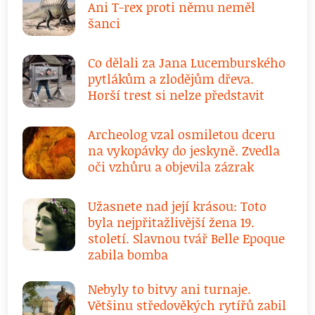
Ani T-rex proti němu neměl
šanci
Co dělali za Jana Lucemburského
pytlákům a zlodějům dřeva.
Horší trest si nelze představit
Archeolog vzal osmiletou dceru
na vykopávky do jeskyně. Zvedla
oči vzhůru a objevila zázrak
Užasnete nad její krásou: Toto
byla nejpřitažlivější žena 19.
století. Slavnou tvář Belle Epoque
zabila bomba
Nebyly to bitvy ani turnaje.
Většinu středověkých rytířů zabil