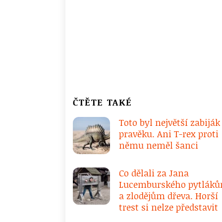
ČTĚTE TAKÉ
Toto byl největší zabiják
pravěku. Ani T-rex proti
němu neměl šanci
Co dělali za Jana
Lucemburského pytlák
a zlodějům dřeva. Horší
trest si nelze představit