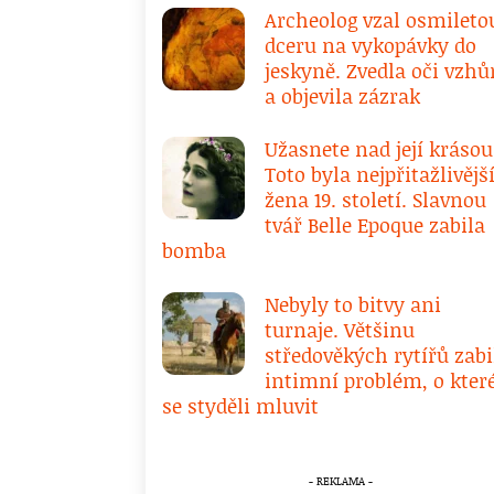
Archeolog vzal osmileto
dceru na vykopávky do
jeskyně. Zvedla oči vzhů
a objevila zázrak
Užasnete nad její krásou
Toto byla nejpřitažlivějš
žena 19. století. Slavnou
tvář Belle Epoque zabila
bomba
Nebyly to bitvy ani
turnaje. Většinu
středověkých rytířů zabi
intimní problém, o kte
se styděli mluvit