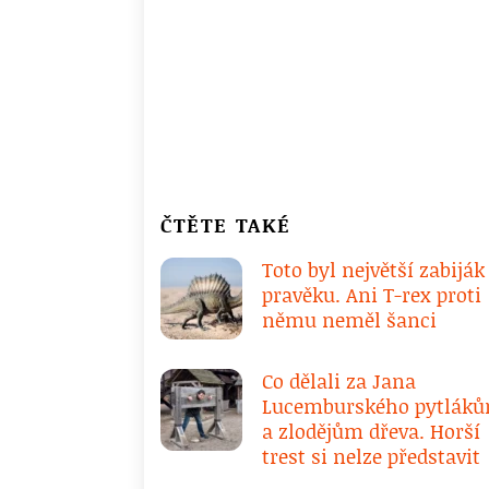
ČTĚTE TAKÉ
Toto byl největší zabiják
pravěku. Ani T-rex proti
němu neměl šanci
Co dělali za Jana
Lucemburského pytlák
a zlodějům dřeva. Horší
trest si nelze představit