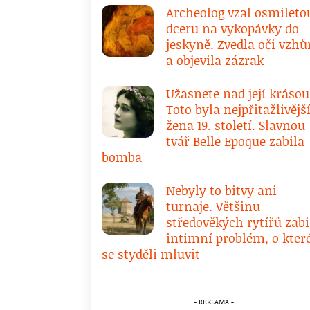
Archeolog vzal osmileto
dceru na vykopávky do
jeskyně. Zvedla oči vzhů
a objevila zázrak
Užasnete nad její krásou
Toto byla nejpřitažlivějš
žena 19. století. Slavnou
tvář Belle Epoque zabila
bomba
Nebyly to bitvy ani
turnaje. Většinu
středověkých rytířů zabi
intimní problém, o kte
se styděli mluvit