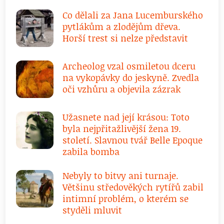
Co dělali za Jana Lucemburského
pytlákům a zlodějům dřeva.
Horší trest si nelze představit
Archeolog vzal osmiletou dceru
na vykopávky do jeskyně. Zvedla
oči vzhůru a objevila zázrak
Užasnete nad její krásou: Toto
byla nejpřitažlivější žena 19.
století. Slavnou tvář Belle Epoque
zabila bomba
Nebyly to bitvy ani turnaje.
Většinu středověkých rytířů zabil
intimní problém, o kterém se
styděli mluvit