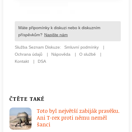
ČTĚTE TAKÉ
Toto byl největší zabiják pravěku.
Ani T-rex proti němu neměl
šanci