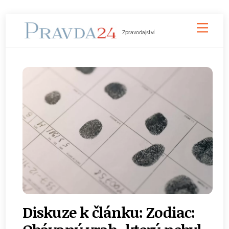
Skip
Men
to
Zpravodajství
content
Diskuze k článku: Zodiac: