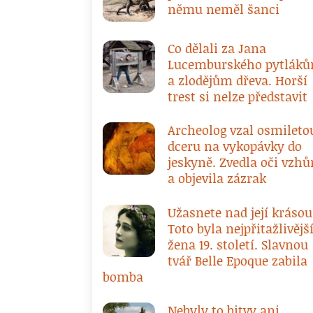
němu neměl šanci
Co dělali za Jana
Lucemburského pytlák
a zlodějům dřeva. Horší
trest si nelze představit
Archeolog vzal osmileto
dceru na vykopávky do
jeskyně. Zvedla oči vzhů
a objevila zázrak
Užasnete nad její krásou
Toto byla nejpřitažlivějš
žena 19. století. Slavnou
tvář Belle Epoque zabila
bomba
Nebyly to bitvy ani