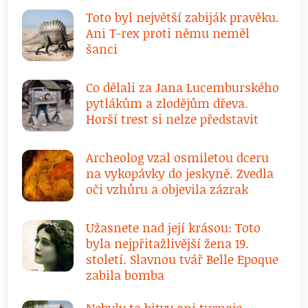
Toto byl největší zabiják pravěku.
Ani T-rex proti němu neměl
šanci
Co dělali za Jana Lucemburského
pytlákům a zlodějům dřeva.
Horší trest si nelze představit
Archeolog vzal osmiletou dceru
na vykopávky do jeskyně. Zvedla
oči vzhůru a objevila zázrak
Užasnete nad její krásou: Toto
byla nejpřitažlivější žena 19.
století. Slavnou tvář Belle Epoque
zabila bomba