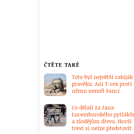
ČTĚTE TAKÉ
Toto byl největší zabiják
pravěku. Ani T-rex proti
němu neměl šanci
Co dělali za Jana
Lucemburského pytlák
a zlodějům dřeva. Horší
trest si nelze představit