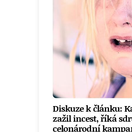
Diskuze k článku: K
zažil incest, říká sd
celonárodní kampaň