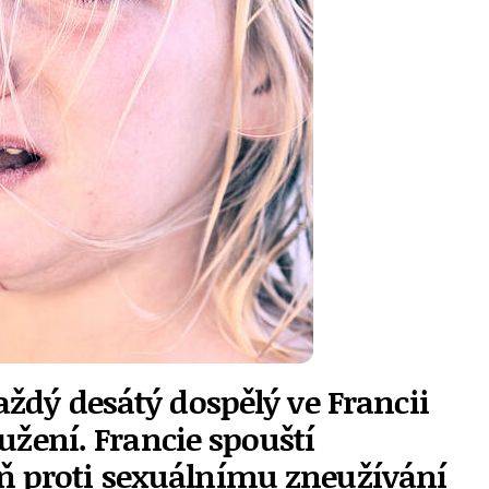
aždý desátý dospělý ve Francii
ružení. Francie spouští
 proti sexuálnímu zneužívání