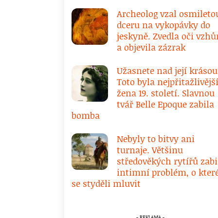
Archeolog vzal osmileto
dceru na vykopávky do
jeskyně. Zvedla oči vzhů
a objevila zázrak
Užasnete nad její krásou
Toto byla nejpřitažlivějš
žena 19. století. Slavnou
tvář Belle Epoque zabila
bomba
Nebyly to bitvy ani
turnaje. Většinu
středověkých rytířů zabi
intimní problém, o kte
se styděli mluvit