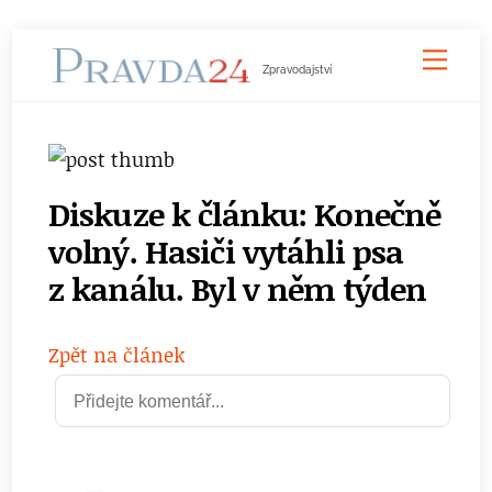
Skip
Men
to
Zpravodajství
content
Diskuze k článku: Konečně
volný. Hasiči vytáhli psa
z kanálu. Byl v něm týden
Zpět na článek