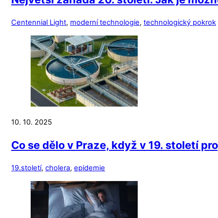
Centennial Light
,
moderní technologie
,
technologický pokrok
10. 10. 2025
Co se dělo v Praze, když v 19. století p
19.století
,
cholera
,
epidemie