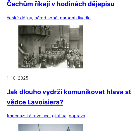
Čechům říkají v hodinách dějepisu
české dějiny
,
národ sobě
,
národní divadlo
1. 10. 2025
Jak dlouho vydrží komunikovat hlava sť
vědce Lavoisiera?
francouzská revoluce
,
gilotina
,
poprava