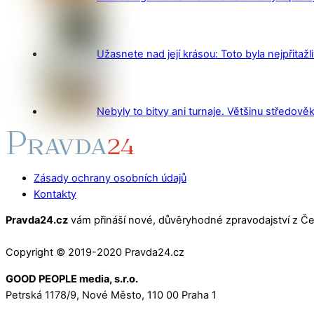
Užasnete nad její krásou: Toto byla nejpřitažl
Nebyly to bitvy ani turnaje. Většinu středověk
Zásady ochrany osobních údajů
Kontakty
Pravda24.cz
vám přináší nové, důvěryhodné zpravodajství z Čes
Copyright © 2019-2020 Pravda24.cz
GOOD PEOPLE media, s.r.o.
Petrská 1178/9, Nové Město, 110 00 Praha 1