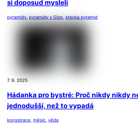
si doposud mysleli
pyramidy
,
pyramidy v Gíze
,
stavba pyramid
7. 9. 2025
Hádanka pro bystré: Proč nikdy nikdy 
jednodušší, než to vypadá
konspirace
,
měsíc
,
věda