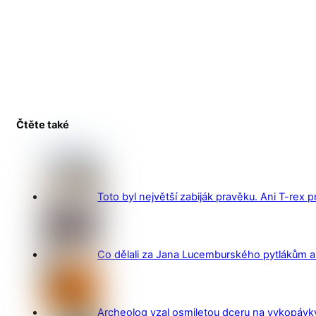
Čtěte také
Toto byl největší zabiják pravěku. Ani T-rex 
Co dělali za Jana Lucemburského pytlákům a z
Archeolog vzal osmiletou dceru na vykopávky 