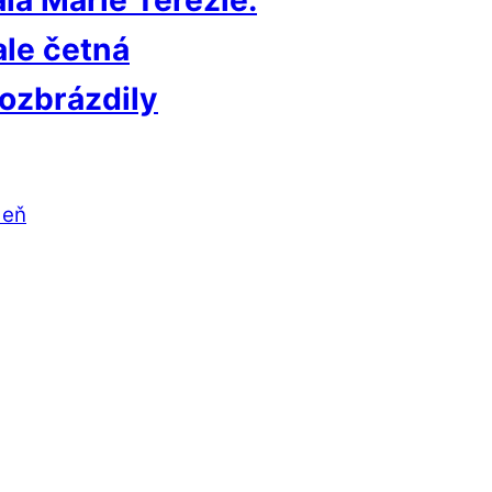
la Marie Terezie:
ale četná
rozbrázdily
deň