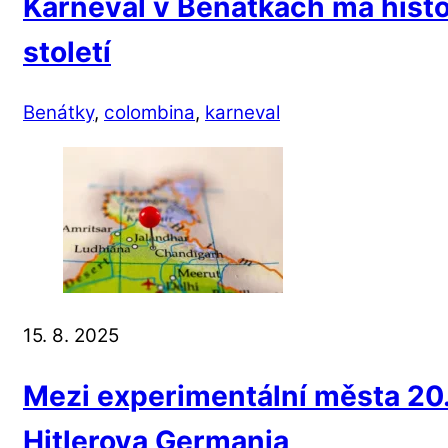
Karneval v Benátkách má histori
století
Benátky
,
colombina
,
karneval
15. 8. 2025
Mezi experimentální města 20. s
Hitlerova Germania