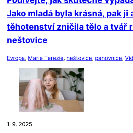
Podívejte, jak skutečně vypada
Jako mladá byla krásná, pak ji 
těhotenství zničila tělo a tvář 
neštovice
Evropa
,
Marie Terezie
,
neštovice
,
panovnice
,
Ví
1. 9. 2025