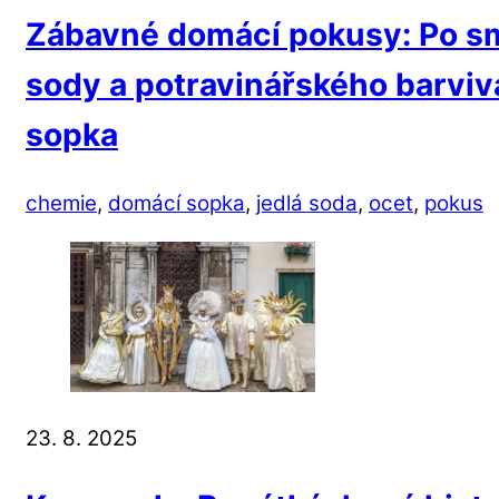
Zábavné domácí pokusy: Po smí
sody a potravinářského barviv
sopka
chemie
,
domácí sopka
,
jedlá soda
,
ocet
,
pokus
23. 8. 2025