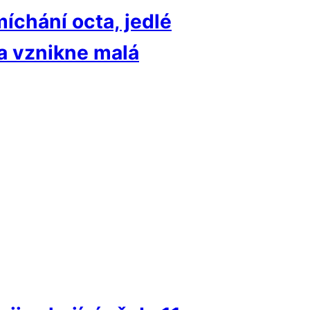
chání octa, jedlé
a vznikne malá