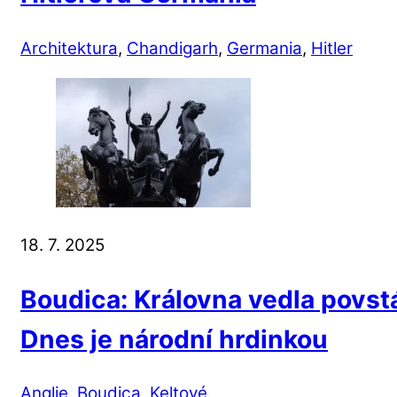
Architektura
,
Chandigarh
,
Germania
,
Hitler
18. 7. 2025
Boudica: Královna vedla povstá
Dnes je národní hrdinkou
Anglie
,
Boudica
,
Keltové