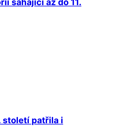
i sahající až do 11.
toletí patřila i